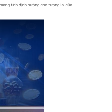
mang tính định hướng cho tương lai của