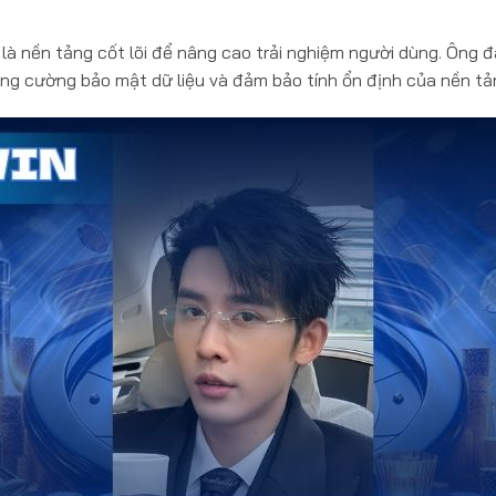
là nền tảng cốt lõi để nâng cao trải nghiệm người dùng. Ông đ
ăng cường bảo mật dữ liệu và đảm bảo tính ổn định của nền tả