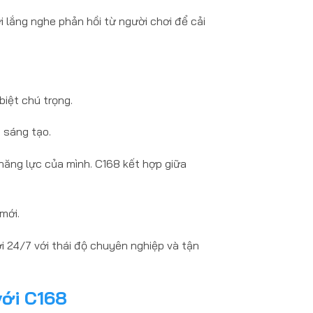
 lắng nghe phản hồi từ người chơi để cải
biệt chú trọng.
 sáng tạo.
 năng lực của mình. C168 kết hợp giữa
mới.
i 24/7 với thái độ chuyên nghiệp và tận
với C168