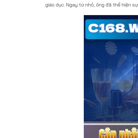
giáo dục. Ngay từ nhỏ, ông đã thể hiện s