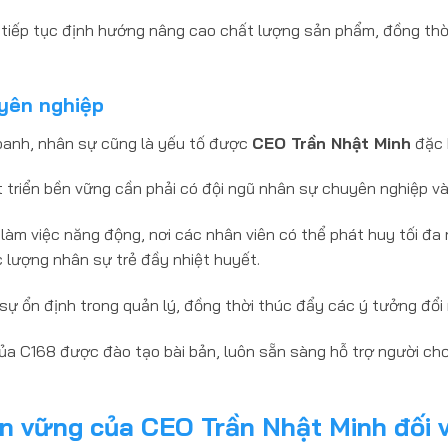
tiếp tục định hướng nâng cao chất lượng sản phẩm, đồng thời
yên nghiệp
oanh, nhân sự cũng là yếu tố được
CEO Trần Nhật Minh
đặc 
 triển bền vững cần phải có đội ngũ nhân sự chuyên nghiệp và
 làm việc năng động, nơi các nhân viên có thể phát huy tối đa
c lượng nhân sự trẻ đầy nhiệt huyết.
sự ổn định trong quản lý, đồng thời thúc đẩy các ý tưởng đổi 
a C168 được đào tạo bài bản, luôn sẵn sàng hỗ trợ người chơ
ền vững của CEO Trần Nhật Minh đối 