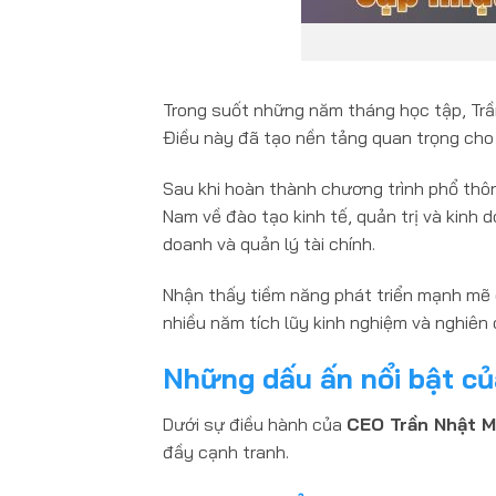
Trong suốt những năm tháng học tập, Trần
Điều này đã tạo nền tảng quan trọng cho
Sau khi hoàn thành chương trình phổ thôn
Nam về đào tạo kinh tế, quản trị và kinh 
doanh và quản lý tài chính.
Nhận thấy tiềm năng phát triển mạnh mẽ củ
nhiều năm tích lũy kinh nghiệm và nghiên
Những dấu ấn nổi bật c
Dưới sự điều hành của
CEO Trần Nhật M
đầy cạnh tranh.