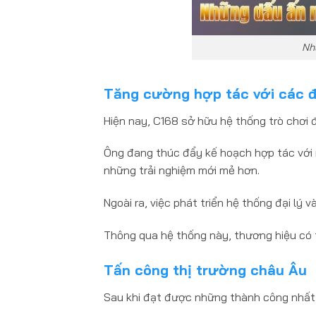
Nh
Tăng cường hợp tác với các đ
Hiện nay, C168 sở hữu hệ thống trò chơi đ
Ông đang thúc đẩy kế hoạch hợp tác với 
những trải nghiệm mới mẻ hơn.
Ngoài ra, việc phát triển hệ thống đại lý
Thông qua hệ thống này, thương hiệu có t
Tấn công thị trường châu Âu
Sau khi đạt được những thành công nhất 