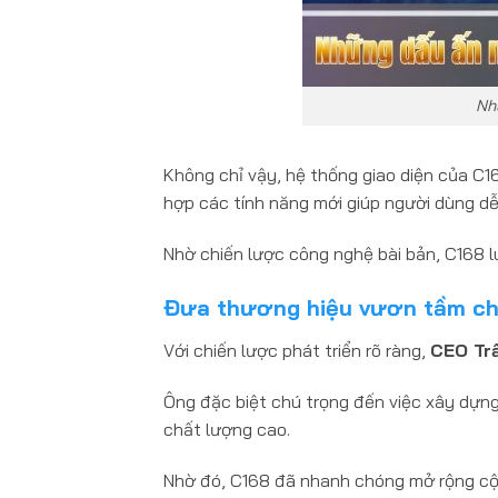
Nh
Không chỉ vậy, hệ thống giao diện của C1
hợp các tính năng mới giúp người dùng dễ
Nhờ chiến lược công nghệ bài bản, C168 lu
Đưa thương hiệu vươn tầm ch
Với chiến lược phát triển rõ ràng,
CEO Tr
Ông đặc biệt chú trọng đến việc xây dựng
chất lượng cao.
Nhờ đó, C168 đã nhanh chóng mở rộng cộn