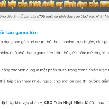
ững dấu ấn nổi bật của C168 dưới sự lãnh đạo của CEO Trần Nhật Min
ối tác game lớn
a dạng bao gồm cá cược thể thao, casino trực tuyến, slot game
nhiều nhà phát hành game lớn trên thế giới nhằm mở rộng kho
 và cộng tác viên cũng là một phần quan trọng trong chiến lược
hể tiếp cận thêm nhiều người chơi mới tại các thị trường tiềm
định tại khu vực châu Á,
CEO Trần Nhật Minh
đã đặt mục tiê