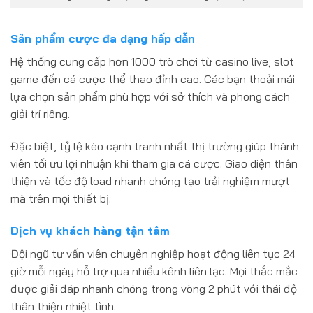
Sản phẩm cược đa dạng hấp dẫn
Hệ thống cung cấp hơn 1000 trò chơi từ casino live, slot
game đến cá cược thể thao đỉnh cao. Các bạn thoải mái
lựa chọn sản phẩm phù hợp với sở thích và phong cách
giải trí riêng.
Đặc biệt, tỷ lệ kèo cạnh tranh nhất thị trường giúp thành
viên tối ưu lợi nhuận khi tham gia cá cược. Giao diện thân
thiện và tốc độ load nhanh chóng tạo trải nghiệm mượt
mà trên mọi thiết bị.
Dịch vụ khách hàng tận tâm
Đội ngũ tư vấn viên chuyên nghiệp hoạt động liên tục 24
giờ mỗi ngày hỗ trợ qua nhiều kênh liên lạc. Mọi thắc mắc
được giải đáp nhanh chóng trong vòng 2 phút với thái độ
thân thiện nhiệt tình.