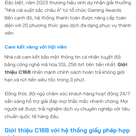
Đặc biệt, năm 2023 thương hiệu vinh dự nhận giải thưởng
“Nhà cái xuất sắc châu Á” từ tổ chức Gaming Awards.
Bên cạnh đó, hệ thống thanh toán được nâng cấp toàn
diện với 20 phương thức giao dịch đa dạng phục vụ thành
viên.
Cam kết vàng với hội viên
Nhà cái cam kết bảo mật thông tin cá nhân tuyệt đối
bằng công nghệ mã hóa SSL 256-bit tiên tiến nhất.
Giới
thiệu C168
nhấn mạnh chính sách hoàn trả không giới
hạn và rút tiền siêu tốc trong 3 phút.
Đồng thời, đội ngũ chăm sóc khách hàng hoạt động 24/7
sẵn sàng hỗ trợ giải đáp mọi thắc mắc nhanh chóng. Mọi
người sẽ được trải nghiệm dịch vụ chuyên nghiệp với tiêu
chuẩn quốc tế hàng đầu.
Giới thiệu C168 với hệ thống giấy phép hợp