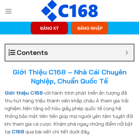
Chuyển
đến
nội
dung
ĐĂNG KÝ
ĐĂNG NHẬP
Contents
Giới Thiệu C168 – Nhà Cái Chuyên
Nghiệp, Chuẩn Quốc Tế
Giới thiệu C168
với hành trình phát triển ấn tượng đã
thu hút hàng triệu thành viên khắp châu Á tham gia trải
nghiệm. Nền tảng sở hữu giấy phép quốc tế cùng hệ
thống bảo mật tiên tiến giúp mọi người yên tâm tuyệt đối
khi tham gia cá cược. Khám phá ngay những điểm nổi bật
tại
C168
qua bài viết chi tiết dưới đây.