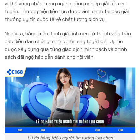
vị thế vững chắc trong ngành công nghiệp giải trí trực
tuyến. Thương hiệu liên tục được vinh danh tại các giải
thưởng uy tín quốc tế về chất lượng dịch vụ.
Ngoài ra, hàng triệu đánh giá tích cực từ thành viên trên
các diễn đàn chứng minh độ tin cậy tuyệt đối. Uy tín
được xây dựng qua từng giao dịch minh bạch và chính
sách đãi ngộ hấp dẫn dành cho hội viên.
Lý do hàng triệu người tin tưởng lựa chọn