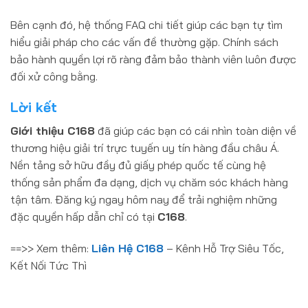
Bên cạnh đó, hệ thống FAQ chi tiết giúp các bạn tự tìm
hiểu giải pháp cho các vấn đề thường gặp. Chính sách
bảo hành quyền lợi rõ ràng đảm bảo thành viên luôn được
đối xử công bằng.
Lời kết
Giới thiệu C168
đã giúp các bạn có cái nhìn toàn diện về
thương hiệu giải trí trực tuyến uy tín hàng đầu châu Á.
Nền tảng sở hữu đầy đủ giấy phép quốc tế cùng hệ
thống sản phẩm đa dạng, dịch vụ chăm sóc khách hàng
tận tâm. Đăng ký ngay hôm nay để trải nghiệm những
đặc quyền hấp dẫn chỉ có tại
C168
.
==>> Xem thêm:
Liên Hệ C168
– Kênh Hỗ Trợ Siêu Tốc,
Kết Nối Tức Thì