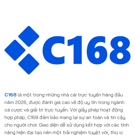
C168
là một trong những nhà cái trực tuyến hàng đầu
năm 2026, được đánh giá cao về độ uy tín trong ngành
cá cược và giải trí trực tuyến. Với giấy phép hoạt động
hợp pháp, C168 đảm bảo mang lại sự an toàn và tin cậy
cho người chơi. Giao diện dễ sử dụng kết hợp với các tính
năng hiện đại tạo nên một trải nghiệm tuyệt vời, thú vị