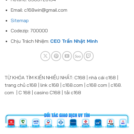
Email:
c168win@gmail.com
Sitemap
Codezip: 700000
Chịu Trách Nhiệm:
CEO Trần Nhật Minh
TỪ KHÓA TÌM KIẾN NHIỀU NHẤT: C168 | nhà cái c168 |
trang chủ c168 | link c168 | c168.com | c168 com | c168.
com | C 168 | casino C168 | tải c168