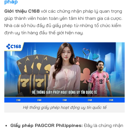
pháp
Giới thiệu C168
với các chứng nhận pháp lý quan trọng
giúp thành viên hoàn toàn yên tâm khi tham gia cá cược.
Nhà cái sở hữu đầy đủ giấy phép từ những tổ chức kiểm
định uy tín hàng đầu thế giới hiện nay.
Hệ thống giấy phép hoạt động uy tín quốc tế
Giấy phép PAGCOR Philippines:
Đây là chứng nhận