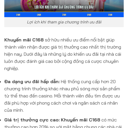
Lợi ích khi tham gia chương trình ưu đãi
Khuyến mãi C168
sở hữu nhiều ưu điểm nổi bật giúp
thành viên nhận được giá trị thưởng cao nhất thị trường
hiện nay. Dưới đây là những lý do khiến ưu đãi tại nhà cái
luôn được đánh giá cao bởi cộng đồng cá cược chuyên
nghiệp.
Đa dạng ưu đãi hấp dẫn:
Hệ thống cung cấp hơn 20
chương trình thưởng khác nhau phủ sóng mọi sản phẩm
từ thể thao đến casino. Mỗi thành viên đều tìm được ưu
đãi phù hợp với phong cách chơi và ngân sách cá nhân
của mình.
Giá trị thưởng cực cao:
Khuyến mãi C168
có mức
thưởng cao hơn 20% so với mặt bằng chung các nhà cái