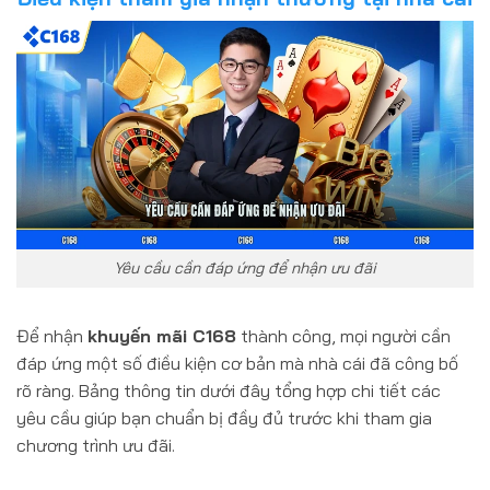
Yêu cầu cần đáp ứng để nhận ưu đãi
Để nhận
khuyến mãi C168
thành công, mọi người cần
đáp ứng một số điều kiện cơ bản mà nhà cái đã công bố
rõ ràng. Bảng thông tin dưới đây tổng hợp chi tiết các
yêu cầu giúp bạn chuẩn bị đầy đủ trước khi tham gia
chương trình ưu đãi.