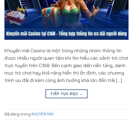
Khuyến mãi Casino là một trong những nhóm thông tin
được nhiều người quan tâm khi tìm hiểu các sảnh trò chơi
trực tuyến trên C168. Bên cạnh giao diện nền tảng, danh
mục trò chơi hay khả năng hiển thị ổn định, các chương
trình ưu đãi đi kèm cũng ảnh hưởng khá lớn đến trải […]
TIẾP TỤC ĐỌC
→
Đã đăng trong
KHUYẾN MÃI