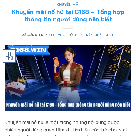
KHUYẾN MÃI
Khuyến mãi nổ hũ tại C168 – Tổng hợp
thông tin người dùng nên biết
ĐÃ ĐĂNG TRÊN
11.03.2026
BỞI
CEO TRẦN NHẬT MINH
11
Th3
Khuyến mãi nổ hũ là một trong những nội dung được
nhiều người dùng quan tâm khi tìm hiểu các trò chơi slot