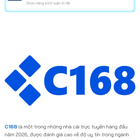
dùng
ở
Chức năng bình luận bị tắt
–
thông
Kho
Khám
tin
Báu
Phá
người
Aztec
Trò
dùng
–
Chơi
nên
Hành
Slot
biết
Trình
Chủ
Khám
Đề
Phá
Tài
Chủ
Lộc
Đề
Trên
Cổ
C168
Đại
Trên
C168
C168
là một trong những nhà cái trực tuyến hàng đầu
năm 2026, được đánh giá cao về độ uy tín trong ngành