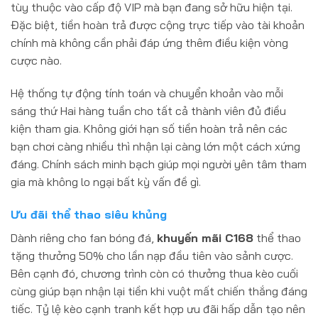
tùy thuộc vào cấp độ VIP mà bạn đang sở hữu hiện tại.
Đặc biệt, tiền hoàn trả được cộng trực tiếp vào tài khoản
chính mà không cần phải đáp ứng thêm điều kiện vòng
cược nào.
Hệ thống tự động tính toán và chuyển khoản vào mỗi
sáng thứ Hai hàng tuần cho tất cả thành viên đủ điều
kiện tham gia. Không giới hạn số tiền hoàn trả nên các
bạn chơi càng nhiều thì nhận lại càng lớn một cách xứng
đáng. Chính sách minh bạch giúp mọi người yên tâm tham
gia mà không lo ngại bất kỳ vấn đề gì.
Ưu đãi thể thao siêu khủng
Dành riêng cho fan bóng đá,
khuyến mãi C168
thể thao
tặng thưởng 50% cho lần nạp đầu tiên vào sảnh cược.
Bên cạnh đó, chương trình còn có thưởng thua kèo cuối
cùng giúp bạn nhận lại tiền khi vuột mất chiến thắng đáng
tiếc. Tỷ lệ kèo cạnh tranh kết hợp ưu đãi hấp dẫn tạo nên