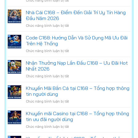
ở
Chức năng bình luận bị tắt
Cập
Link
Nhật
C168
Nhà Cái C168 – Điểm Đến Giải Trí Uy Tín Hàng
Mới
Không
Và
Đầu Năm 2026
Chặn
Chuẩn
ở
Chức năng bình luận bị tắt
–
Nhất
Nhà
Cách
2026
Cái
Code C168: Hướng Dẫn Và Sử Dụng Mã Ưu Đãi
Truy
C168
Cập
Trên Hệ Thống
–
An
ở
Chức năng bình luận bị tắt
Điểm
Toàn
Code
Đến
Và
C168:
Nhận Thưởng Nạp Lần Đầu C168 – Ưu Đãi Hot
Giải
Hiệu
Hướng
Trí
Nhất 2026
Quả
Dẫn
Uy
ở
Chức năng bình luận bị tắt
Và
Tín
Nhận
Sử
Hàng
Thưởng
Khuyến Mãi Bắn Cá tại C168 – Tổng hợp thông
Dụng
Đầu
Nạp
Mã
tin người dùng
Năm
Lần
Ưu
2026
ở
Chức năng bình luận bị tắt
Đầu
Đãi
Khuyến
C168
Trên
Mãi
Khuyến mãi Casino tại C168 – Tổng hợp thông
–
Hệ
Bắn
Ưu
tin ưu đãi người dùng
Thống
Cá
Đãi
ở
Chức năng bình luận bị tắt
tại
Hot
Khuyến
C168
Nhất
mãi
–