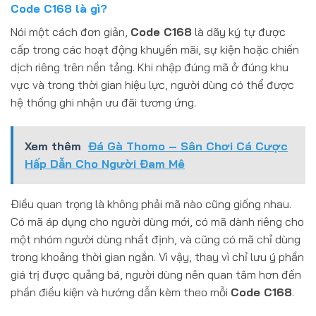
Code C168 là gì?
Nói một cách đơn giản,
Code C168
là dãy ký tự được
cấp trong các hoạt động khuyến mãi, sự kiện hoặc chiến
dịch riêng trên nền tảng. Khi nhập đúng mã ở đúng khu
vực và trong thời gian hiệu lực, người dùng có thể được
hệ thống ghi nhận ưu đãi tương ứng.
Xem thêm
Đá Gà Thomo – Sân Chơi Cá Cược
Hấp Dẫn Cho Người Đam Mê
Điều quan trọng là không phải mã nào cũng giống nhau.
Có mã áp dụng cho người dùng mới, có mã dành riêng cho
một nhóm người dùng nhất định, và cũng có mã chỉ dùng
trong khoảng thời gian ngắn. Vì vậy, thay vì chỉ lưu ý phần
giá trị được quảng bá, người dùng nên quan tâm hơn đến
phần điều kiện và hướng dẫn kèm theo mỗi
Code C168
.