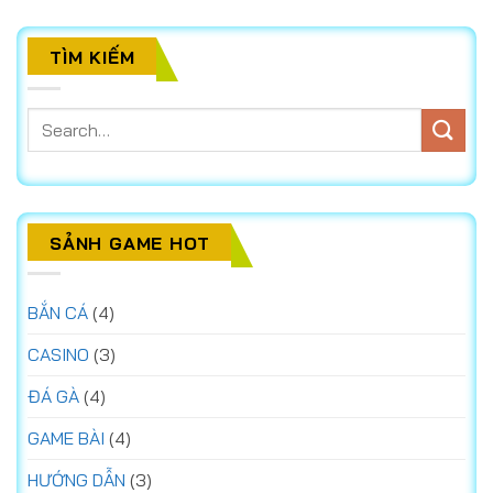
TÌM KIẾM
SẢNH GAME HOT
BẮN CÁ
(4)
CASINO
(3)
ĐÁ GÀ
(4)
GAME BÀI
(4)
HƯỚNG DẪN
(3)