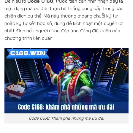
Để hiểu rõ
Code C168
, trước tiên cần nhìn nhận đây là
một dạng mã ưu đãi được hệ thống cung cấp trong các
chiến dịch cụ thể. Mã này thường ở dạng chuỗi ký tự
hoặc ký tự kết hợp số, dùng để kích hoạt một quyền lợi
nhất định nếu người dùng đáp ứng đúng điều kiện của
chương trình liên quan.
Code C168: khám phá những mã ưu đãi