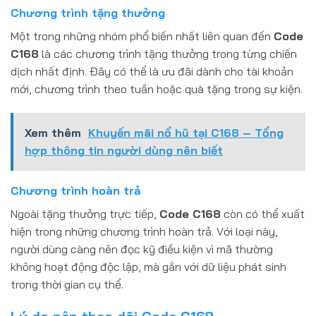
Chương trình tặng thưởng
Một trong những nhóm phổ biến nhất liên quan đến
Code
C168
là các chương trình tặng thưởng trong từng chiến
dịch nhất định. Đây có thể là ưu đãi dành cho tài khoản
mới, chương trình theo tuần hoặc quà tặng trong sự kiện.
Xem thêm
Khuyến mãi nổ hũ tại C168 – Tổng
hợp thông tin người dùng nên biết
Chương trình hoàn trả
Ngoài tặng thưởng trực tiếp,
Code C168
còn có thể xuất
hiện trong những chương trình hoàn trả. Với loại này,
người dùng càng nên đọc kỹ điều kiện vì mã thường
không hoạt động độc lập, mà gắn với dữ liệu phát sinh
trong thời gian cụ thể.