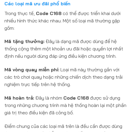
Các loại mã ưu đãi phổ biến
Trong thực tế,
Code C168
có thể được triển khai dưới
nhiều hình thức khác nhau. Một số loại mã thường gặp
gồm:
Mã tặng thưởng:
Đây là dạng mã được dùng để hệ
thống cộng thêm một khoản ưu đãi hoặc quyền lợi nhất
định nếu người dùng đáp ứng điều kiện chương trình.
Mã vòng quay miễn phí:
Loại mã này thường gắn với
các trò chơi quay hoặc những chiến dịch theo dạng trải
nghiệm trực tiếp trên hệ thống.
Mã hoàn trả:
Đây là nhóm
Code C168
được sử dụng
trong những chương trình mà hệ thống hoàn lại một phần
giá trị theo điều kiện đã công bố.
Điểm chung của các loại mã trên là đều cần được dùng