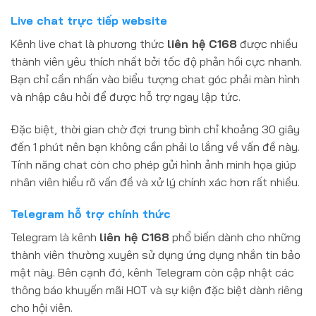
Live chat trực tiếp website
Kênh live chat là phương thức
liên hệ C168
được nhiều
thành viên yêu thích nhất bởi tốc độ phản hồi cực nhanh.
Bạn chỉ cần nhấn vào biểu tượng chat góc phải màn hình
và nhập câu hỏi để được hỗ trợ ngay lập tức.
Đặc biệt, thời gian chờ đợi trung bình chỉ khoảng 30 giây
đến 1 phút nên bạn không cần phải lo lắng về vấn đề này.
Tính năng chat còn cho phép gửi hình ảnh minh họa giúp
nhân viên hiểu rõ vấn đề và xử lý chính xác hơn rất nhiều.
Telegram hỗ trợ chính thức
Telegram là kênh
liên hệ C168
phổ biến dành cho những
thành viên thường xuyên sử dụng ứng dụng nhắn tin bảo
mật này. Bên cạnh đó, kênh Telegram còn cập nhật các
thông báo khuyến mãi HOT và sự kiện đặc biệt dành riêng
cho hội viên.