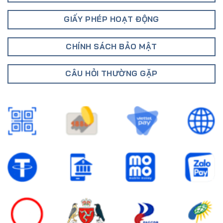
GIẤY PHÉP HOẠT ĐỘNG
CHÍNH SÁCH BẢO MẬT
CÂU HỎI THƯỜNG GẶP