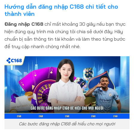
Hướng dẫn đăng nhập C168 chi tiết cho
thành viên
Đăng nhập C168
chỉ mất khoảng 30 giây nếu bạn thực
hiện đúng quy trình mà chúng tôi chia sẻ dưới đây. Hãy
chuẩn bị sẵn thông tin tài khoản và làm theo từng bước
để truy cập nhanh chóng nhất nhé.
Các bước đăng nhập C168 dễ hiểu cho mọi người