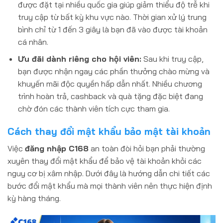
được đặt tại nhiều quốc gia giúp giảm thiểu độ trễ khi
truy cập từ bất kỳ khu vực nào. Thời gian xử lý trung
bình chỉ từ 1 đến 3 giây là bạn đã vào được tài khoản
cá nhân.
Ưu đãi dành riêng cho hội viên:
Sau khi truy cập,
bạn được nhận ngay các phần thưởng chào mừng và
khuyến mãi độc quyền hấp dẫn nhất. Nhiều chương
trình hoàn trả, cashback và quà tặng đặc biệt đang
chờ đón các thành viên tích cực tham gia.
Cách thay đổi mật khẩu bảo mật tài khoản
Việc
đăng nhập C168
an toàn đòi hỏi bạn phải thường
xuyên thay đổi mật khẩu để bảo vệ tài khoản khỏi các
nguy cơ bị xâm nhập. Dưới đây là hướng dẫn chi tiết các
bước đổi mật khẩu mà mọi thành viên nên thực hiện định
kỳ hàng tháng.