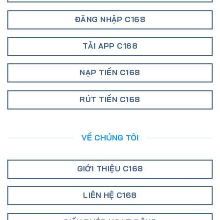
ĐĂNG NHẬP C168
TẢI APP C168
NẠP TIỀN C168
RÚT TIỀN C168
VỀ CHÚNG TÔI
GIỚI THIỆU C168
LIÊN HỆ C168