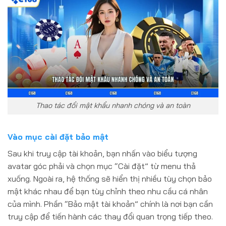
Thao tác đổi mật khẩu nhanh chóng và an toàn
Vào mục cài đặt bảo mật
Sau khi truy cập tài khoản, bạn nhấn vào biểu tượng
avatar góc phải và chọn mục “Cài đặt” từ menu thả
xuống. Ngoài ra, hệ thống sẽ hiển thị nhiều tùy chọn bảo
mật khác nhau để bạn tùy chỉnh theo nhu cầu cá nhân
của mình. Phần “Bảo mật tài khoản” chính là nơi bạn cần
truy cập để tiến hành các thay đổi quan trọng tiếp theo.