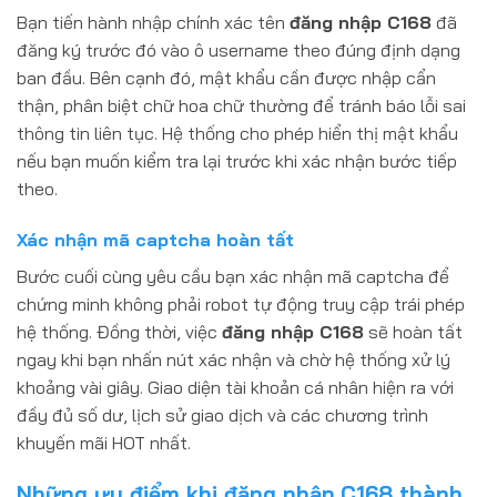
Bạn tiến hành nhập chính xác tên
đăng nhập C168
đã
đăng ký trước đó vào ô username theo đúng định dạng
ban đầu. Bên cạnh đó, mật khẩu cần được nhập cẩn
thận, phân biệt chữ hoa chữ thường để tránh báo lỗi sai
thông tin liên tục. Hệ thống cho phép hiển thị mật khẩu
nếu bạn muốn kiểm tra lại trước khi xác nhận bước tiếp
theo.
Xác nhận mã captcha hoàn tất
Bước cuối cùng yêu cầu bạn xác nhận mã captcha để
chứng minh không phải robot tự động truy cập trái phép
hệ thống. Đồng thời, việc
đăng nhập C168
sẽ hoàn tất
ngay khi bạn nhấn nút xác nhận và chờ hệ thống xử lý
khoảng vài giây. Giao diện tài khoản cá nhân hiện ra với
đầy đủ số dư, lịch sử giao dịch và các chương trình
khuyến mãi HOT nhất.
Những ưu điểm khi đăng nhập C168 thành