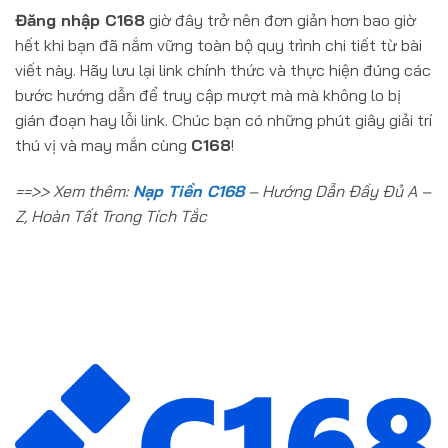
Đăng nhập C168
giờ đây trở nên đơn giản hơn bao giờ
hết khi bạn đã nắm vững toàn bộ quy trình chi tiết từ bài
viết này. Hãy lưu lại link chính thức và thực hiện đúng các
bước hướng dẫn để truy cập mượt mà mà không lo bị
gián đoạn hay lỗi link. Chúc bạn có những phút giây giải trí
thú vị và may mắn cùng
C168
!
==>> Xem thêm:
Nạp Tiền C168
– Hướng Dẫn Đầy Đủ A –
Z, Hoàn Tất Trong Tích Tắc