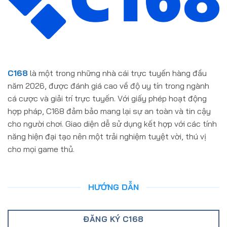
C168
là một trong những nhà cái trực tuyến hàng đầu
năm 2026, được đánh giá cao về độ uy tín trong ngành
cá cược và giải trí trực tuyến. Với giấy phép hoạt động
hợp pháp, C168 đảm bảo mang lại sự an toàn và tin cậy
cho người chơi. Giao diện dễ sử dụng kết hợp với các tính
năng hiện đại tạo nên một trải nghiệm tuyệt vời, thú vị
cho mọi game thủ.
HƯỚNG DẪN
ĐĂNG KÝ C168