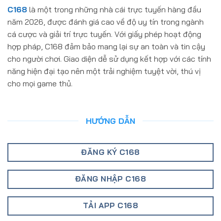
C168
là một trong những nhà cái trực tuyến hàng đầu
năm 2026, được đánh giá cao về độ uy tín trong ngành
cá cược và giải trí trực tuyến. Với giấy phép hoạt động
hợp pháp, C168 đảm bảo mang lại sự an toàn và tin cậy
cho người chơi. Giao diện dễ sử dụng kết hợp với các tính
năng hiện đại tạo nên một trải nghiệm tuyệt vời, thú vị
cho mọi game thủ.
HƯỚNG DẪN
ĐĂNG KÝ C168
ĐĂNG NHẬP C168
TẢI APP C168