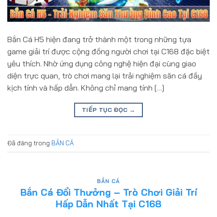
Bắn Cá H5 hiện đang trở thành một trong những tựa
game giải trí được cộng đồng người chơi tại C168 đặc biệt
yêu thích. Nhờ ứng dụng công nghệ hiện đại cùng giao
diện trực quan, trò chơi mang lại trải nghiệm săn cá đầy
kịch tính và hấp dẫn. Không chỉ mang tính […]
TIẾP TỤC ĐỌC
→
Đã đăng trong
BẮN CÁ
BẮN CÁ
Bắn Cá Đổi Thưởng – Trò Chơi Giải Trí
Hấp Dẫn Nhất Tại C168