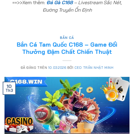
==>>Xem thêm:
Đá Gà C168
– Livestream Sắc Nét,
Đường Truyền Ổn Định
BẮN CÁ
Bắn Cá Tam Quốc C168 – Game Đổi
Thưởng Đậm Chất Chiến Thuật
ĐÃ ĐĂNG TRÊN
10.03.2026
BỞI
CEO TRẦN NHẬT MINH
10
Th3