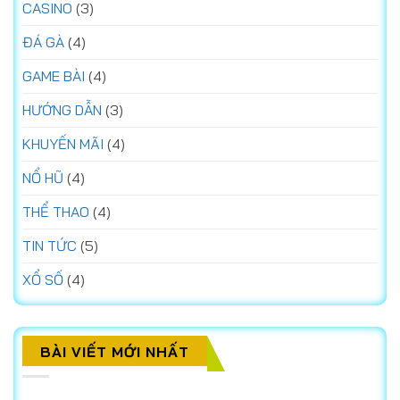
CASINO
(3)
ĐÁ GÀ
(4)
GAME BÀI
(4)
HƯỚNG DẪN
(3)
KHUYẾN MÃI
(4)
NỔ HŨ
(4)
THỂ THAO
(4)
TIN TỨC
(5)
XỔ SỐ
(4)
BÀI VIẾT MỚI NHẤT