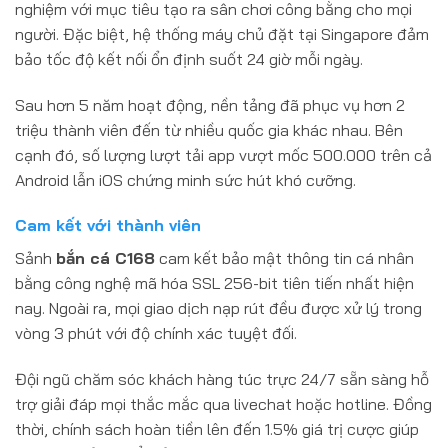
nghiệm với mục tiêu tạo ra sân chơi công bằng cho mọi
người. Đặc biệt, hệ thống máy chủ đặt tại Singapore đảm
bảo tốc độ kết nối ổn định suốt 24 giờ mỗi ngày.
Sau hơn 5 năm hoạt động, nền tảng đã phục vụ hơn 2
triệu thành viên đến từ nhiều quốc gia khác nhau. Bên
cạnh đó, số lượng lượt tải app vượt mốc 500.000 trên cả
Android lẫn iOS chứng minh sức hút khó cưỡng.
Cam kết với thành viên
Sảnh
bắn cá C168
cam kết bảo mật thông tin cá nhân
bằng công nghệ mã hóa SSL 256-bit tiên tiến nhất hiện
nay. Ngoài ra, mọi giao dịch nạp rút đều được xử lý trong
vòng 3 phút với độ chính xác tuyệt đối.
Đội ngũ chăm sóc khách hàng túc trực 24/7 sẵn sàng hỗ
trợ giải đáp mọi thắc mắc qua livechat hoặc hotline. Đồng
thời, chính sách hoàn tiền lên đến 1.5% giá trị cược giúp