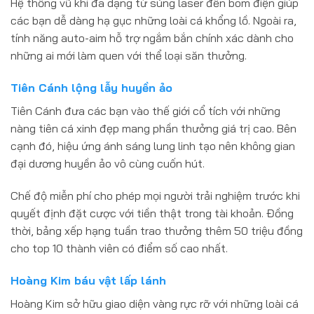
Hệ thống vũ khí đa dạng từ súng laser đến bom điện giúp
các bạn dễ dàng hạ gục những loài cá khổng lồ. Ngoài ra,
tính năng auto-aim hỗ trợ ngắm bắn chính xác dành cho
những ai mới làm quen với thể loại săn thưởng.
Tiên Cánh lộng lẫy huyền ảo
Tiên Cánh đưa các bạn vào thế giới cổ tích với những
nàng tiên cá xinh đẹp mang phần thưởng giá trị cao. Bên
cạnh đó, hiệu ứng ánh sáng lung linh tạo nên không gian
đại dương huyền ảo vô cùng cuốn hút.
Chế độ miễn phí cho phép mọi người trải nghiệm trước khi
quyết định đặt cược với tiền thật trong tài khoản. Đồng
thời, bảng xếp hạng tuần trao thưởng thêm 50 triệu đồng
cho top 10 thành viên có điểm số cao nhất.
Hoàng Kim báu vật lấp lánh
Hoàng Kim sở hữu giao diện vàng rực rỡ với những loài cá