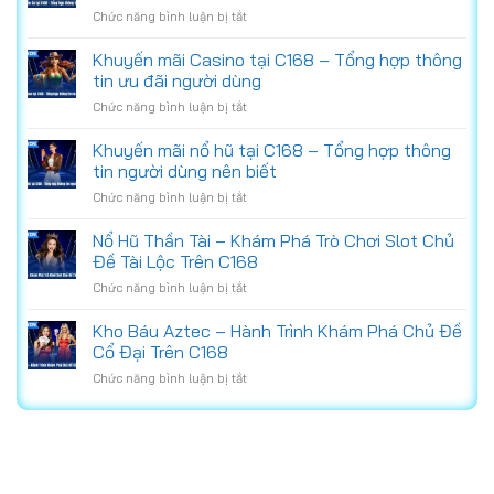
Lần
Ưu
2026
ở
Chức năng bình luận bị tắt
Đầu
Đãi
Khuyến
C168
Trên
Mãi
Khuyến mãi Casino tại C168 – Tổng hợp thông
–
Hệ
Bắn
Ưu
tin ưu đãi người dùng
Thống
Cá
Đãi
ở
Chức năng bình luận bị tắt
tại
Hot
Khuyến
C168
Nhất
mãi
Khuyến mãi nổ hũ tại C168 – Tổng hợp thông
–
2026
Casino
Tổng
tin người dùng nên biết
tại
hợp
ở
Chức năng bình luận bị tắt
C168
thông
Khuyến
–
tin
mãi
Nổ Hũ Thần Tài – Khám Phá Trò Chơi Slot Chủ
Tổng
người
nổ
hợp
Đề Tài Lộc Trên C168
dùng
hũ
thông
ở
Chức năng bình luận bị tắt
tại
tin
Nổ
C168
ưu
Hũ
Kho Báu Aztec – Hành Trình Khám Phá Chủ Đề
–
đãi
Thần
Tổng
Cổ Đại Trên C168
người
Tài
hợp
dùng
ở
Chức năng bình luận bị tắt
–
thông
Kho
Khám
tin
Báu
Phá
người
Aztec
Trò
dùng
–
Chơi
nên
Hành
Slot
biết
Trình
Chủ