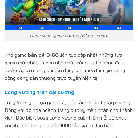
Danh sách game hot thu hút mọi người
Kho game
bắn cá C168
liên tục cập nhật những tựa
game mới nhất từ các nhà phát hành uy tín hàng đầu.
Dưới đây là những cái tên đang làm mưa làm gió trong
cộng đồng săn thưởng trực tuyến hiện tại.
Long Vương trấn đại dương
Long Vương là tựa game lấy bối cảnh thần thoại phương
Đông với đồ họa hoành tráng cực kỳ mãn nhãn cho thành
viên. Đặc biệt, boss Long Vương xuất hiện mỗi 30 phút
với phần thưởng lên đến 1000 lần giá trị đạn bắn.