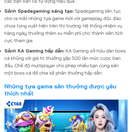
các bạn săn cá tự động hiệu quả.
Sảnh Spadegaming sáng tạo:
Spadegaming liên tục
cho ra mắt những tựa game mới với gameplay độc đáo
chưa từng xuất hiện trên thị trường. Hệ thống nhiệm vụ
hàng ngày thưởng thêm xu miễn phí cho thành viên tích
cực tham gia.
Sảnh KA Gaming hấp dẫn:
KA Gaming sở hữu dàn boss
cá khủng với giá trị thưởng gấp 500 lần mức cược ban
đầu. Chế độ multiplayer cho phép nhiều bạn cùng săn
một boss cá để chia sẻ phần thưởng hấp dẫn.
Những tựa game săn thưởng được yêu
thích nhất