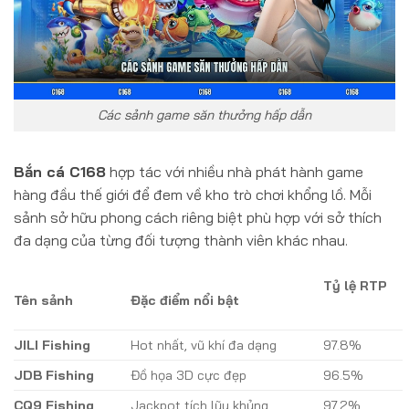
Các sảnh game săn thưởng hấp dẫn
Bắn cá C168
hợp tác với nhiều nhà phát hành game
hàng đầu thế giới để đem về kho trò chơi khổng lồ. Mỗi
sảnh sở hữu phong cách riêng biệt phù hợp với sở thích
đa dạng của từng đối tượng thành viên khác nhau.
Tỷ lệ RTP
Tên sảnh
Đặc điểm nổi bật
JILI Fishing
Hot nhất, vũ khí đa dạng
97.8%
JDB Fishing
Đồ họa 3D cực đẹp
96.5%
CQ9 Fishing
Jackpot tích lũy khủng
97.2%