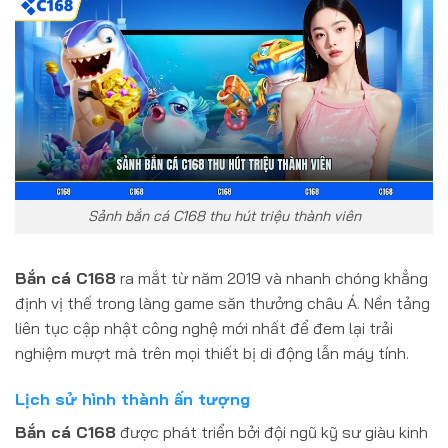
Sảnh bắn cá C168 thu hút triệu thành viên
Bắn cá C168
ra mắt từ năm 2019 và nhanh chóng khẳng
định vị thế trong làng game săn thưởng châu Á. Nền tảng
liên tục cập nhật công nghệ mới nhất để đem lại trải
nghiệm mượt mà trên mọi thiết bị di động lẫn máy tính.
Lịch sử hình thành ấn tượng
Bắn cá C168
được phát triển bởi đội ngũ kỹ sư giàu kinh