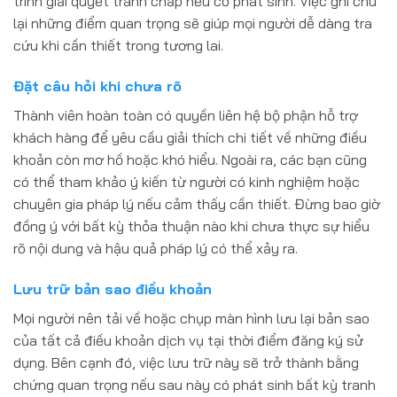
trình giải quyết tranh chấp nếu có phát sinh. Việc ghi chú
lại những điểm quan trọng sẽ giúp mọi người dễ dàng tra
cứu khi cần thiết trong tương lai.
Đặt câu hỏi khi chưa rõ
Thành viên hoàn toàn có quyền liên hệ bộ phận hỗ trợ
khách hàng để yêu cầu giải thích chi tiết về những điều
khoản còn mơ hồ hoặc khó hiểu. Ngoài ra, các bạn cũng
có thể tham khảo ý kiến từ người có kinh nghiệm hoặc
chuyên gia pháp lý nếu cảm thấy cần thiết. Đừng bao giờ
đồng ý với bất kỳ thỏa thuận nào khi chưa thực sự hiểu
rõ nội dung và hậu quả pháp lý có thể xảy ra.
Lưu trữ bản sao điều khoản
Mọi người nên tải về hoặc chụp màn hình lưu lại bản sao
của tất cả điều khoản dịch vụ tại thời điểm đăng ký sử
dụng. Bên cạnh đó, việc lưu trữ này sẽ trở thành bằng
chứng quan trọng nếu sau này có phát sinh bất kỳ tranh