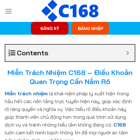
Chuyển
đến
nội
dung
ĐĂNG KÝ
ĐĂNG NHẬP
Contents
Miễn Trách Nhiệm C168 – Điều Khoản
Quan Trọng Cần Nắm Rõ
Miễn trách nhiệm
là khái niệm pháp lý xuất hiện trong
hầu hết các nền tảng trực tuyến hiện nay, giúp xác định
rõ ràng quyền và nghĩa vụ. Việc hiểu rõ điều khoản này
giúp thành viên chủ động hơn trong quá trình sử dụng
dịch vụ và tránh những hiểu lầm không đáng có.
C168
luôn cam kết minh bạch thông tin để mọi người an tâm