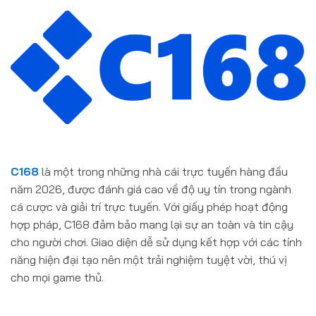
C168
là một trong những nhà cái trực tuyến hàng đầu
năm 2026, được đánh giá cao về độ uy tín trong ngành
cá cược và giải trí trực tuyến. Với giấy phép hoạt động
hợp pháp, C168 đảm bảo mang lại sự an toàn và tin cậy
cho người chơi. Giao diện dễ sử dụng kết hợp với các tính
năng hiện đại tạo nên một trải nghiệm tuyệt vời, thú vị
cho mọi game thủ.