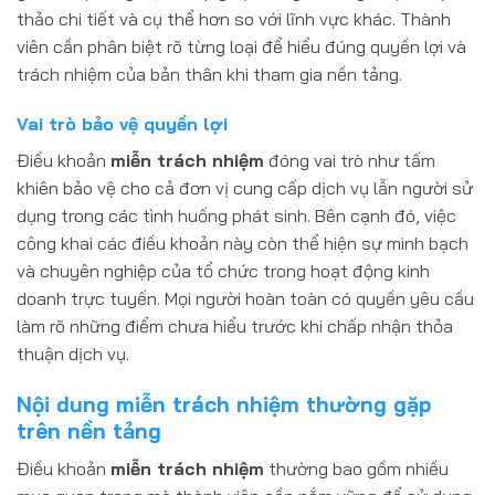
thảo chi tiết và cụ thể hơn so với lĩnh vực khác. Thành
viên cần phân biệt rõ từng loại để hiểu đúng quyền lợi và
trách nhiệm của bản thân khi tham gia nền tảng.
Vai trò bảo vệ quyền lợi
Điều khoản
miễn trách nhiệm
đóng vai trò như tấm
khiên bảo vệ cho cả đơn vị cung cấp dịch vụ lẫn người sử
dụng trong các tình huống phát sinh. Bên cạnh đó, việc
công khai các điều khoản này còn thể hiện sự minh bạch
và chuyên nghiệp của tổ chức trong hoạt động kinh
doanh trực tuyến. Mọi người hoàn toàn có quyền yêu cầu
làm rõ những điểm chưa hiểu trước khi chấp nhận thỏa
thuận dịch vụ.
Nội dung miễn trách nhiệm thường gặp
trên nền tảng
Điều khoản
miễn trách nhiệm
thường bao gồm nhiều