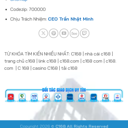
Codezip: 700000
Chịu Trách Nhiệm:
CEO Trần Nhật Minh
TỪ KHÓA TÌM KIẾN NHIỀU NHẤT: C168 | nhà cái c168 |
trang chủ c168 | link c168 | c168.com | c168 com | c168.
com | C 168 | casino C168 | tải c168
Copyright 2026 ©
C168 All Rights Reserved