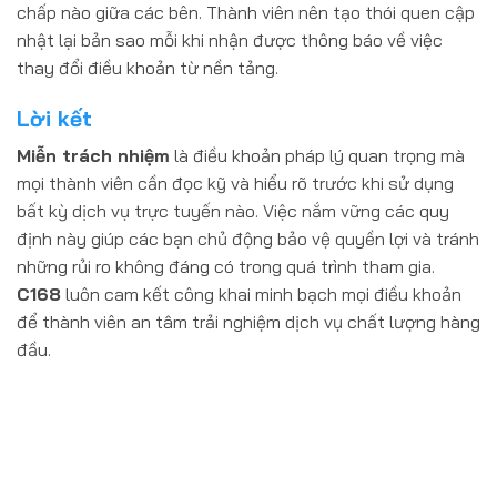
chấp nào giữa các bên. Thành viên nên tạo thói quen cập
nhật lại bản sao mỗi khi nhận được thông báo về việc
thay đổi điều khoản từ nền tảng.
Lời kết
Miễn trách nhiệm
là điều khoản pháp lý quan trọng mà
mọi thành viên cần đọc kỹ và hiểu rõ trước khi sử dụng
bất kỳ dịch vụ trực tuyến nào. Việc nắm vững các quy
định này giúp các bạn chủ động bảo vệ quyền lợi và tránh
những rủi ro không đáng có trong quá trình tham gia.
C168
luôn cam kết công khai minh bạch mọi điều khoản
để thành viên an tâm trải nghiệm dịch vụ chất lượng hàng
đầu.