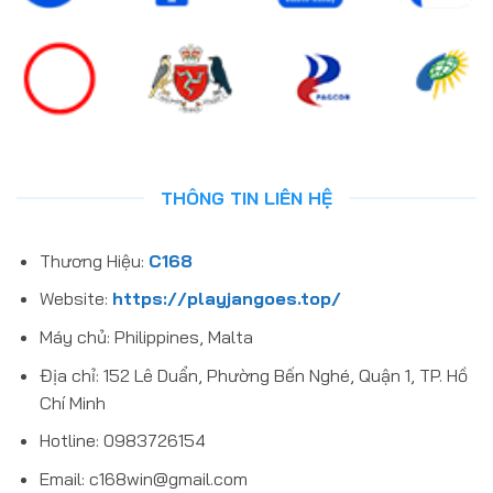
THÔNG TIN LIÊN HỆ
Thương Hiệu:
C168
Website:
https://playjangoes.top/
Máy chủ: Philippines, Malta
Địa chỉ: 152 Lê Duẩn, Phường Bến Nghé, Quận 1, TP. Hồ
Chí Minh
Hotline: 0983726154
Email:
c168win@gmail.com