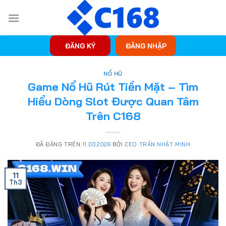
Chuyển
đến
nội
dung
ĐĂNG KÝ
ĐĂNG NHẬP
NỔ HŨ
Game Nổ Hũ Rút Tiền Mặt – Tìm
Hiểu Dòng Slot Được Quan Tâm
Trên C168
ĐÃ ĐĂNG TRÊN
11.03.2026
BỞI
CEO TRẦN NHẬT MINH
11
Th3