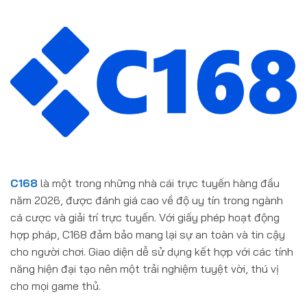
Phá
Tài
Chủ
Lộc
Đề
Trên
Cổ
C168
Đại
Trên
C168
C168
là một trong những nhà cái trực tuyến hàng đầu
năm 2026, được đánh giá cao về độ uy tín trong ngành
cá cược và giải trí trực tuyến. Với giấy phép hoạt động
hợp pháp, C168 đảm bảo mang lại sự an toàn và tin cậy
cho người chơi. Giao diện dễ sử dụng kết hợp với các tính
năng hiện đại tạo nên một trải nghiệm tuyệt vời, thú vị
cho mọi game thủ.