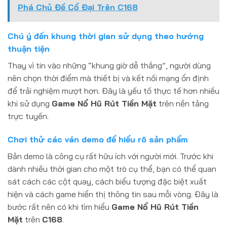
Phá Chủ Đề Cổ Đại Trên C168
Chú ý đến khung thời gian sử dụng theo hướng
thuận tiện
Thay vì tin vào những “khung giờ dễ thắng”, người dùng
nên chọn thời điểm mà thiết bị và kết nối mạng ổn định
để trải nghiệm mượt hơn. Đây là yếu tố thực tế hơn nhiều
khi sử dụng
Game Nổ Hũ Rút Tiền Mặt
trên nền tảng
trực tuyến.
Chơi thử các ván demo để hiểu rõ sản phẩm
Bản demo là công cụ rất hữu ích với người mới. Trước khi
dành nhiều thời gian cho một trò cụ thể, bạn có thể quan
sát cách các cột quay, cách biểu tượng đặc biệt xuất
hiện và cách game hiển thị thông tin sau mỗi vòng. Đây là
bước rất nên có khi tìm hiểu
Game Nổ Hũ Rút Tiền
Mặt
trên
C168
.