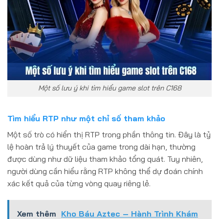
Một số lưu ý khi tìm hiểu game slot trên C168
Tìm hiểu RTP như một chỉ số tham khảo
Một số trò có hiển thị RTP trong phần thông tin. Đây là tỷ
lệ hoàn trả lý thuyết của game trong dài hạn, thường
được dùng như dữ liệu tham khảo tổng quát. Tuy nhiên,
người dùng cần hiểu rằng RTP không thể dự đoán chính
xác kết quả của từng vòng quay riêng lẻ.
Xem thêm
Kho Báu Aztec – Hành Trình Khám