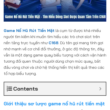
Game Nổ Hũ Rút Tiền Mặt
là cụm từ được khá nhiều
người tìm kiếm khi muốn tìm hiểu các trò chơi slot trên
nền tảng trực tuyến như
C168
. Dù tên gọi mang tính gợi
nhớ mạnh về cơ chế đổi thưởng, ở góc độ thông tin, đây
vẫn là một dạng game quay biểu tượng với cách vận hành
tương đối quen thuộc: người dùng chọn mức quay, bắt
đầu vòng chơi và chờ hệ thống hiển thị kết quả theo các
tổ hợp biểu tượng.
Contents
Giới thiệu sơ lược game nổ hũ rút tiền mặt