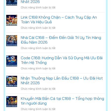
Nhất 2026
ở
Chức năng bình luận bị tắt
Link
Dự
Link C168 Không Chặn – Cách Truy Cập An
Phòng
Toàn Và Hiệu Quả
C168
ở
Chức năng bình luận bị tắt
Cập
Link
Nhật
C168
Nhà Cái C168 – Điểm Đến Giải Trí Uy Tín Hàng
Mới
Không
Và
Đầu Năm 2026
Chặn
Chuẩn
ở
Chức năng bình luận bị tắt
–
Nhất
Nhà
Cách
2026
Cái
Code C168: Hướng Dẫn Và Sử Dụng Mã Ưu Đãi
Truy
C168
Cập
Trên Hệ Thống
–
An
ở
Chức năng bình luận bị tắt
Điểm
Toàn
Code
Đến
Và
C168:
Nhận Thưởng Nạp Lần Đầu C168 – Ưu Đãi Hot
Giải
Hiệu
Hướng
Trí
Nhất 2026
Quả
Dẫn
Uy
ở
Chức năng bình luận bị tắt
Và
Tín
Nhận
Sử
Hàng
Thưởng
Khuyến Mãi Bắn Cá tại C168 – Tổng hợp thông
Dụng
Đầu
Nạp
Mã
tin người dùng
Năm
Lần
Ưu
2026
ở
Chức năng bình luận bị tắt
Đầu
Đãi