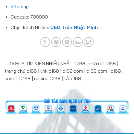
Sitemap
Codezip: 700000
Chịu Trách Nhiệm:
CEO Trần Nhật Minh
TỪ KHÓA TÌM KIẾN NHIỀU NHẤT: C168 | nhà cái c168 |
trang chủ c168 | link c168 | c168.com | c168 com | c168.
com | C 168 | casino C168 | tải c168