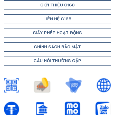
GIỚI THIỆU C168
LIÊN HỆ C168
GIẤY PHÉP HOẠT ĐỘNG
CHÍNH SÁCH BẢO MẬT
CÂU HỎI THƯỜNG GẶP