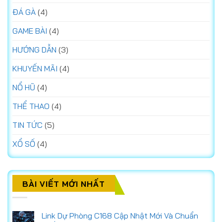
ĐÁ GÀ
(4)
GAME BÀI
(4)
HƯỚNG DẪN
(3)
KHUYẾN MÃI
(4)
NỔ HŨ
(4)
THỂ THAO
(4)
TIN TỨC
(5)
XỔ SỐ
(4)
BÀI VIẾT MỚI NHẤT
Link Dự Phòng C168 Cập Nhật Mới Và Chuẩn