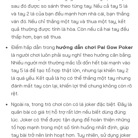
sau đó được so sánh theo từng tay. Nếu cả tay 5 lá
và tay 2 lá của bạn đều mạnh hơn nhà cái, bạn thắng
ván đó. Nếu chỉ thắng một tay và thua một tay, kết
quả thường được tính là hòa. Còn nếu cả hai tay đều
thấp hơn, bạn sẽ thua.
Điểm hấp dẫn trong
hướng dẫn chơi Pai Gow Poker
là người chơi luôn phải suy nghĩ theo hướng cân bằng.
Nhiều người mới thường mắc lỗi dồn hết bài mạnh vào
tay 5 lá để tạo tổ hợp thật lớn, nhưng lại khiến tay 2
lá quá yếu. Kết quả là họ có thể thắng một tay nhưng
đánh mất tay còn lại, khiến lợi thế chung không còn rõ
rệt.
Ngoài ra, trong trò chơi còn có lá joker đặc biệt. Đây là
quân bài có giá trị hỗ trợ rất lớn nếu biết dùng đúng
lúc. Joker có thể được tận dụng để hoàn thiện những
tổ hợp mạnh trong một số tình huống nhất định, giúp
tay bài trở nên linh hoạt hơn. Tuy nhiên, sử dụng joker