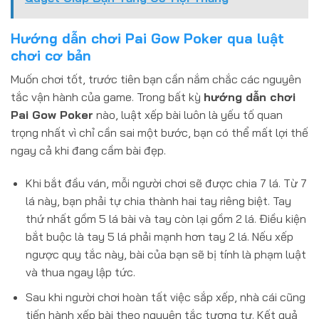
Hướng dẫn chơi Pai Gow Poker qua luật
chơi cơ bản
Muốn chơi tốt, trước tiên bạn cần nắm chắc các nguyên
tắc vận hành của game. Trong bất kỳ
hướng dẫn chơi
Pai Gow Poker
nào, luật xếp bài luôn là yếu tố quan
trọng nhất vì chỉ cần sai một bước, bạn có thể mất lợi thế
ngay cả khi đang cầm bài đẹp.
Khi bắt đầu ván, mỗi người chơi sẽ được chia 7 lá. Từ 7
lá này, bạn phải tự chia thành hai tay riêng biệt. Tay
thứ nhất gồm 5 lá bài và tay còn lại gồm 2 lá. Điều kiện
bắt buộc là tay 5 lá phải mạnh hơn tay 2 lá. Nếu xếp
ngược quy tắc này, bài của bạn sẽ bị tính là phạm luật
và thua ngay lập tức.
Sau khi người chơi hoàn tất việc sắp xếp, nhà cái cũng
tiến hành xếp bài theo nguyên tắc tương tự. Kết quả