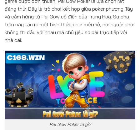
game cược đơn thuần, Pai Gow Poker là lựa chọn rất
đáng thử. Đây là trò chơi kết hợp giữa poker phương Tây
và cảm hứng từ Pai Gow cổ điển của Trung Hoa. Sự pha
trộn này tạo ra một hình thức chơi mới mẻ, nơi người chơi
không thi đấu với nhau mà chủ yếu so bài trực tiếp với
nhà cái.
Pai Gow Poker là gì?