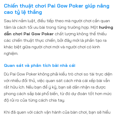
Chiến thuật chơi Pai Gow Poker giúp nâng
cao tỷ lệ thắng
Sau khi nắm luật, điều tiếp theo mà người chơi cần quan
tâm là cách tối ưu bài trong từng trường hợp. Một
hướng
dẫn chơi Pai Gow Poker
chất lượng không thể thiếu
các chiến thuật thực chiến, bởi đây mới là phần tạo ra
khác biệt giữa người chơi mới và người chơi có kinh
nghiệm.
Quan sát và phân tích bài nhà cái
Dù Pai Gow Poker không phải kiểu trò chơi so tài trực diện
với nhiều đối thủ, việc quan sát cách nhà cái xếp bài vẫn
rất hữu ích. Nếu bạn để ý kỹ, bạn sẽ dần nhận ra được
phong cách sắp bài phổ biến, từ đó dự đoán tốt hơn mức
độ rủi ro của từng cách chia tay.
Khi đã quen với cách vận hành của bàn chơi, bạn sẽ hiểu