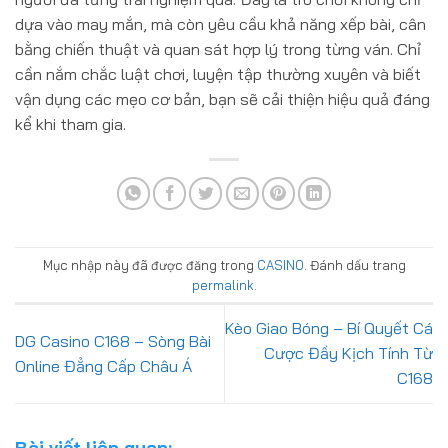
dựa vào may mắn, mà còn yêu cầu khả năng xếp bài, cân
bằng chiến thuật và quan sát hợp lý trong từng ván. Chỉ
cần nắm chắc luật chơi, luyện tập thường xuyên và biết
vận dụng các mẹo cơ bản, bạn sẽ cải thiện hiệu quả đáng
kể khi tham gia.
Mục nhập này đã được đăng trong
CASINO
. Đánh dấu trang
permalink
.
Kèo Giao Bóng – Bí Quyết Cá
DG Casino C168 – Sòng Bài
Cược Đầy Kịch Tính Từ
Online Đẳng Cấp Châu Á
C168
Bài viết liên quan: