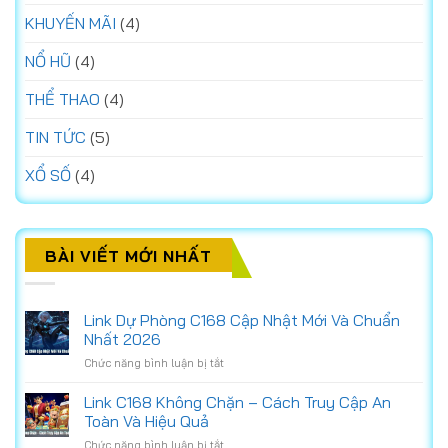
KHUYẾN MÃI
(4)
NỔ HŨ
(4)
THỂ THAO
(4)
TIN TỨC
(5)
XỔ SỐ
(4)
BÀI VIẾT MỚI NHẤT
Link Dự Phòng C168 Cập Nhật Mới Và Chuẩn
Nhất 2026
ở
Chức năng bình luận bị tắt
Link
Dự
Link C168 Không Chặn – Cách Truy Cập An
Phòng
Toàn Và Hiệu Quả
C168
ở
Chức năng bình luận bị tắt
Cập