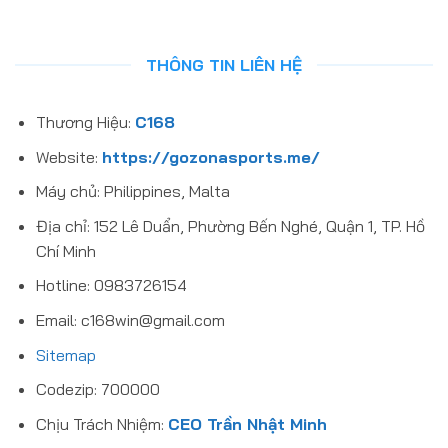
THÔNG TIN LIÊN HỆ
Thương Hiệu:
C168
Website:
https://gozonasports.me/
Máy chủ: Philippines, Malta
Địa chỉ: 152 Lê Duẩn, Phường Bến Nghé, Quận 1, TP. Hồ
Chí Minh
Hotline: 0983726154
Email:
c168win@gmail.com
Sitemap
Codezip: 700000
Chịu Trách Nhiệm:
CEO Trần Nhật Minh