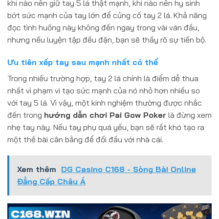
khi nào nên giữ tay 5 lá thật mạnh, khi nào nên hy sinh
bớt sức mạnh của tay lớn để củng cố tay 2 lá. Khả năng
đọc tình huống này không đến ngay trong vài ván đầu,
nhưng nếu luyện tập đều đặn, bạn sẽ thấy rõ sự tiến bộ.
Ưu tiên xếp tay sau mạnh nhất có thể
Trong nhiều trường hợp, tay 2 lá chính là điểm dễ thua
nhất vì phạm vi tạo sức mạnh của nó nhỏ hơn nhiều so
với tay 5 lá. Vì vậy, một kinh nghiệm thường được nhắc
đến trong
hướng dẫn chơi Pai Gow Poker
là đừng xem
nhẹ tay này. Nếu tay phụ quá yếu, bạn sẽ rất khó tạo ra
một thế bài cân bằng để đối đầu với nhà cái.
Xem thêm
DG Casino C168 - Sòng Bài Online
Đẳng Cấp Châu Á