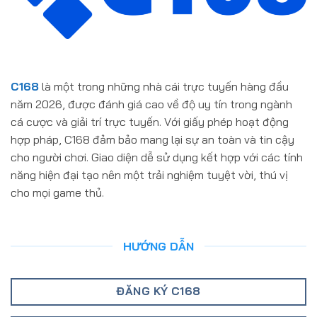
C168
là một trong những nhà cái trực tuyến hàng đầu
năm 2026, được đánh giá cao về độ uy tín trong ngành
cá cược và giải trí trực tuyến. Với giấy phép hoạt động
hợp pháp, C168 đảm bảo mang lại sự an toàn và tin cậy
cho người chơi. Giao diện dễ sử dụng kết hợp với các tính
năng hiện đại tạo nên một trải nghiệm tuyệt vời, thú vị
cho mọi game thủ.
HƯỚNG DẪN
ĐĂNG KÝ C168