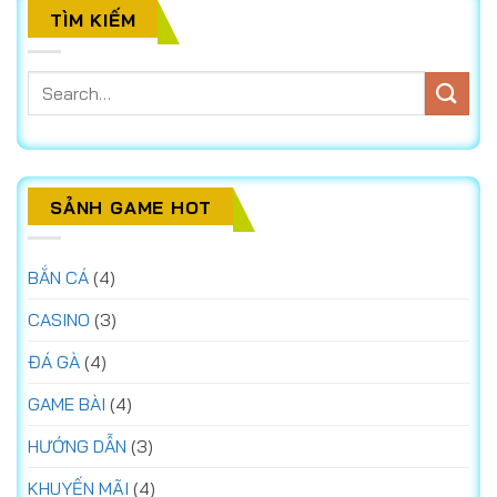
TÌM KIẾM
SẢNH GAME HOT
BẮN CÁ
(4)
CASINO
(3)
ĐÁ GÀ
(4)
GAME BÀI
(4)
HƯỚNG DẪN
(3)
KHUYẾN MÃI
(4)