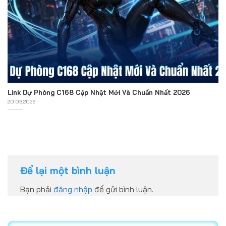
Link Dự Phòng C168 Cập Nhật Mới Và Chuẩn Nhất 2026
20.03.2026
Để lại một bình luận
Bạn phải
đăng nhập
để gửi bình luận.