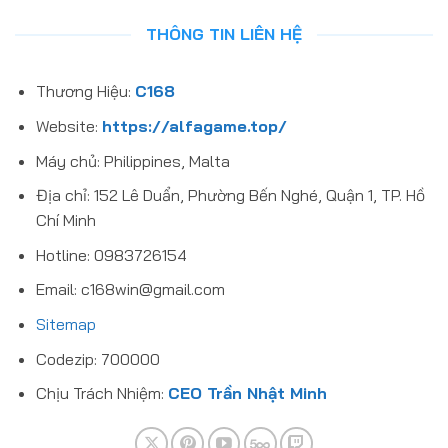
THÔNG TIN LIÊN HỆ
Thương Hiệu:
C168
Website:
https://alfagame.top/
Máy chủ: Philippines, Malta
Địa chỉ: 152 Lê Duẩn, Phường Bến Nghé, Quận 1, TP. Hồ
Chí Minh
Hotline: 0983726154
Email:
c168win@gmail.com
Sitemap
Codezip: 700000
Chịu Trách Nhiệm:
CEO Trần Nhật Minh