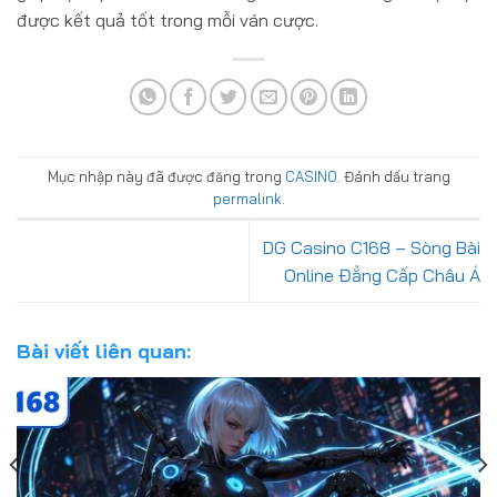
được kết quả tốt trong mỗi ván cược.
Mục nhập này đã được đăng trong
CASINO
. Đánh dấu trang
permalink
.
DG Casino C168 – Sòng Bài
Online Đẳng Cấp Châu Á
Bài viết liên quan: