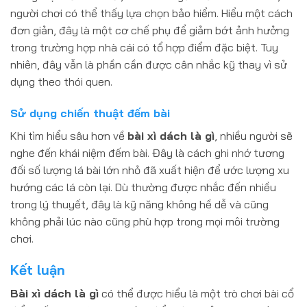
người chơi có thể thấy lựa chọn bảo hiểm. Hiểu một cách
đơn giản, đây là một cơ chế phụ để giảm bớt ảnh hưởng
trong trường hợp nhà cái có tổ hợp điểm đặc biệt. Tuy
nhiên, đây vẫn là phần cần được cân nhắc kỹ thay vì sử
dụng theo thói quen.
Sử dụng chiến thuật đếm bài
Khi tìm hiểu sâu hơn về
bài xì dách là gì
, nhiều người sẽ
nghe đến khái niệm đếm bài. Đây là cách ghi nhớ tương
đối số lượng lá bài lớn nhỏ đã xuất hiện để ước lượng xu
hướng các lá còn lại. Dù thường được nhắc đến nhiều
trong lý thuyết, đây là kỹ năng không hề dễ và cũng
không phải lúc nào cũng phù hợp trong mọi môi trường
chơi.
Kết luận
Bài xì dách là gì
có thể được hiểu là một trò chơi bài cổ