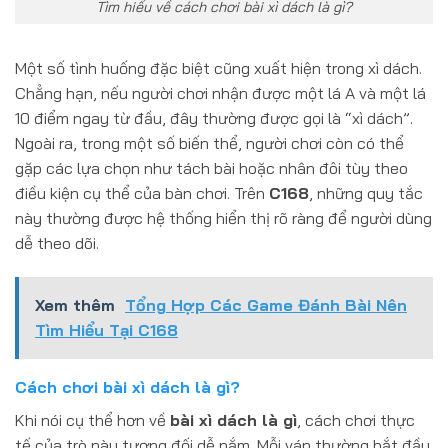
Tìm hiểu về cách chơi bài xì dách là gì?
Một số tình huống đặc biệt cũng xuất hiện trong xì dách.
Chẳng hạn, nếu người chơi nhận được một lá A và một lá
10 điểm ngay từ đầu, đây thường được gọi là “xì dách”.
Ngoài ra, trong một số biến thể, người chơi còn có thể
gặp các lựa chọn như tách bài hoặc nhân đôi tùy theo
điều kiện cụ thể của bàn chơi. Trên
C168
, những quy tắc
này thường được hệ thống hiển thị rõ ràng để người dùng
dễ theo dõi.
Xem thêm
Tổng Hợp Các Game Đánh Bài Nên
Tìm Hiểu Tại C168
Cách chơi bài xì dách là gì?
Khi nói cụ thể hơn về
bài xì dách là gì
, cách chơi thực
tế của trò này tương đối dễ nắm. Mỗi ván thường bắt đầu