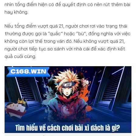
nhìn tổng điểm hiện có để quyết định có nên rút thêm bài
hay không.
Nếu tổng điểm vượt quá 21, người chơi rơi vào trạng thái
thường được gọi là “quắc” hoặc “bù”, đồng nghĩa với việc
không còn lợi thế trong ván đó. Nếu không vượt quá 21,
người chơi tiếp tục so sánh với nhà cái để xác định kết
quả cuối cùng.