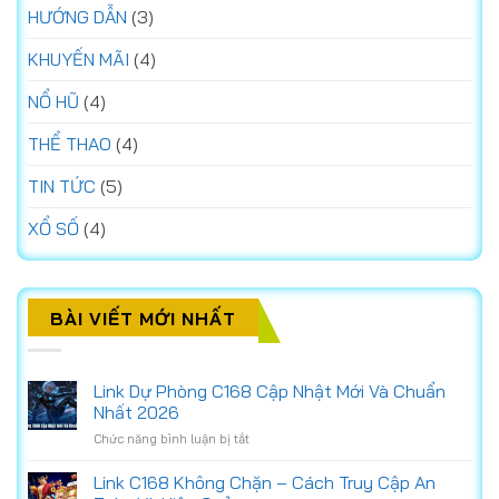
HƯỚNG DẪN
(3)
KHUYẾN MÃI
(4)
NỔ HŨ
(4)
THỂ THAO
(4)
TIN TỨC
(5)
XỔ SỐ
(4)
BÀI VIẾT MỚI NHẤT
Link Dự Phòng C168 Cập Nhật Mới Và Chuẩn
Nhất 2026
ở
Chức năng bình luận bị tắt
Link
Dự
Link C168 Không Chặn – Cách Truy Cập An
Phòng