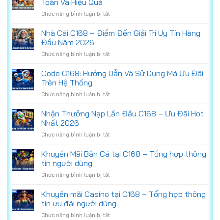
Toàn Và Hiệu Quả
C168
ở
Chức năng bình luận bị tắt
Cập
Link
Nhật
C168
Nhà Cái C168 – Điểm Đến Giải Trí Uy Tín Hàng
Mới
Không
Và
Đầu Năm 2026
Chặn
Chuẩn
ở
Chức năng bình luận bị tắt
–
Nhất
Nhà
Cách
2026
Cái
Code C168: Hướng Dẫn Và Sử Dụng Mã Ưu Đãi
Truy
C168
Cập
Trên Hệ Thống
–
An
ở
Chức năng bình luận bị tắt
Điểm
Toàn
Code
Đến
Và
C168:
Nhận Thưởng Nạp Lần Đầu C168 – Ưu Đãi Hot
Giải
Hiệu
Hướng
Trí
Nhất 2026
Quả
Dẫn
Uy
ở
Chức năng bình luận bị tắt
Và
Tín
Nhận
Sử
Hàng
Thưởng
Khuyến Mãi Bắn Cá tại C168 – Tổng hợp thông
Dụng
Đầu
Nạp
Mã
tin người dùng
Năm
Lần
Ưu
2026
ở
Chức năng bình luận bị tắt
Đầu
Đãi
Khuyến
C168
Trên
Mãi
Khuyến mãi Casino tại C168 – Tổng hợp thông
–
Hệ
Bắn
Ưu
tin ưu đãi người dùng
Thống
Cá
Đãi
ở
Chức năng bình luận bị tắt
tại
Hot