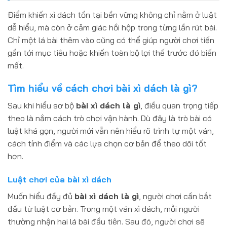
Điểm khiến xì dách tồn tại bền vững không chỉ nằm ở luật
dễ hiểu, mà còn ở cảm giác hồi hộp trong từng lần rút bài.
Chỉ một lá bài thêm vào cũng có thể giúp người chơi tiến
gần tới mục tiêu hoặc khiến toàn bộ lợi thế trước đó biến
mất.
Tìm hiểu về cách chơi bài xì dách là gì?
Sau khi hiểu sơ bộ
bài xì dách là gì
, điều quan trọng tiếp
theo là nắm cách trò chơi vận hành. Dù đây là trò bài có
luật khá gọn, người mới vẫn nên hiểu rõ trình tự một ván,
cách tính điểm và các lựa chọn cơ bản để theo dõi tốt
hơn.
Luật chơi của bài xì dách
Muốn hiểu đầy đủ
bài xì dách là gì
, người chơi cần bắt
đầu từ luật cơ bản. Trong một ván xì dách, mỗi người
thường nhận hai lá bài đầu tiên. Sau đó, người chơi sẽ