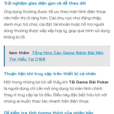
Trải nghiệm giao diện gọn và dễ theo dõi
Ứng dụng thường được tối ưu theo màn hình điện thoại
nên hiển thị rõ ràng hơn. Các khu vực như đăng nhập,
danh mục trò chơi, cài đặt tài khoản hoặc hỗ trợ người
dùng thường được sắp xếp hợp lý, giúp quá trình sử dụng
không bị rối.
Xem thêm
Tổng Hợp Các Game Đánh Bài Nên
Tìm Hiểu Tại C168
Thuận tiện khi truy cập trên thiết bị cá nhân
Một trong những lợi ích dễ thấy khi
Tải Game Bài Poker
là người dùng chỉ cần mở ứng dụng từ màn hình chính
thay vì truy cập lại từ đầu. Điều này đặc biệt hữu ích với
những ai muốn thao tác nhanh trên điện thoại.
Dễ kiểm tra tính tương thích của phiên bản