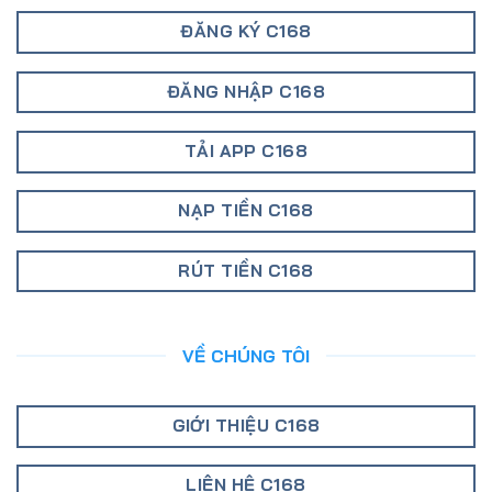
ĐĂNG KÝ C168
ĐĂNG NHẬP C168
TẢI APP C168
NẠP TIỀN C168
RÚT TIỀN C168
VỀ CHÚNG TÔI
GIỚI THIỆU C168
LIÊN HỆ C168