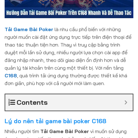
Tải Game Bài Poker
là nhu cầu phổ biến với những
người muốn cài đặt ứng dụng trực tiếp trên điện thoại để
thao tác thuận tiện hơn. Thay vì truy cập bằng trình
duyệt mỗi lần sử dụng, nhiều người lựa chọn cài app để
đăng nhập nhanh, theo dõi giao diện ổn định hơn và dễ
quản lý tài khoản trên cùng một thiết bị. Với nền tảng
C168
, quá trình tải ứng dụng thường được thiết kế khá
đơn giản, phù hợp với cả người mới làm quen.
Contents
Lý do nên tải game bài poker C168
Nhiều người tìm
Tải Game Bài Poker
vì muốn sử dụng