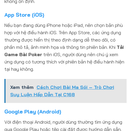
không ổn định.
App Store (iOS)
Nếu bạn đang dùng iPhone hoặc iPad, nên chọn bản phù
hợp với hệ điều hành iOS. Trên App Store, các ứng dụng
thường được hiển thị theo định dạng dễ theo dõi, có
phần mô tả, ảnh minh họa và thông tin phiên bản. Khi
Tải
Game Bài Poker
trên iOS, người dùng nên chú ý xem
ứng dụng có tương thích với phiên bản hệ điều hành hiện
tại hay không.
Xem thêm
Cách Chơi Bài Ma Sói – Trò Chơi
Suy Luận Hấp Dẫn Tại C168
Google Play (Android)
Với điện thoại Android, người dùng thường tìm ứng dụng
qua Google Play hoặc tệp cài đặt được hướng dẫn sẵn.