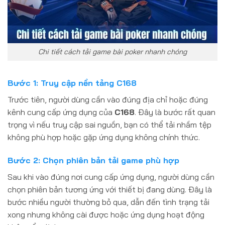
Chi tiết cách tải game bài poker nhanh chóng
Bước 1: Truy cập nền tảng C168
Trước tiên, người dùng cần vào đúng địa chỉ hoặc đúng
kênh cung cấp ứng dụng của
C168
. Đây là bước rất quan
trọng vì nếu truy cập sai nguồn, bạn có thể tải nhầm tệp
không phù hợp hoặc gặp ứng dụng không chính thức.
Bước 2: Chọn phiên bản tải game phù hợp
Sau khi vào đúng nơi cung cấp ứng dụng, người dùng cần
chọn phiên bản tương ứng với thiết bị đang dùng. Đây là
bước nhiều người thường bỏ qua, dẫn đến tình trạng tải
xong nhưng không cài được hoặc ứng dụng hoạt động