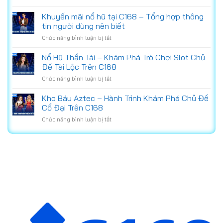
Khuyến
C168
Nhất
mãi
Khuyến mãi nổ hũ tại C168 – Tổng hợp thông
–
2026
Casino
Tổng
tin người dùng nên biết
tại
hợp
ở
Chức năng bình luận bị tắt
C168
thông
Khuyến
–
tin
mãi
Nổ Hũ Thần Tài – Khám Phá Trò Chơi Slot Chủ
Tổng
người
nổ
hợp
Đề Tài Lộc Trên C168
dùng
hũ
thông
ở
Chức năng bình luận bị tắt
tại
tin
Nổ
C168
ưu
Hũ
Kho Báu Aztec – Hành Trình Khám Phá Chủ Đề
–
đãi
Thần
Tổng
Cổ Đại Trên C168
người
Tài
hợp
dùng
ở
Chức năng bình luận bị tắt
–
thông
Kho
Khám
tin
Báu
Phá
người
Aztec
Trò
dùng
–
Chơi
nên
Hành
Slot
biết
Trình
Chủ
Khám
Đề
Phá
Tài
Chủ
Lộc
Đề
Trên
Cổ
C168
Đại