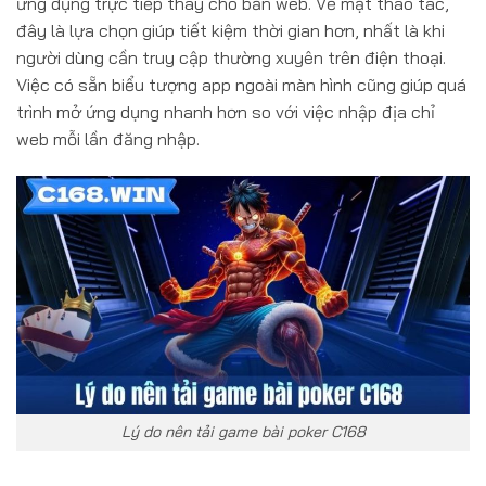
ứng dụng trực tiếp thay cho bản web. Về mặt thao tác,
đây là lựa chọn giúp tiết kiệm thời gian hơn, nhất là khi
người dùng cần truy cập thường xuyên trên điện thoại.
Việc có sẵn biểu tượng app ngoài màn hình cũng giúp quá
trình mở ứng dụng nhanh hơn so với việc nhập địa chỉ
web mỗi lần đăng nhập.
Lý do nên tải game bài poker C168