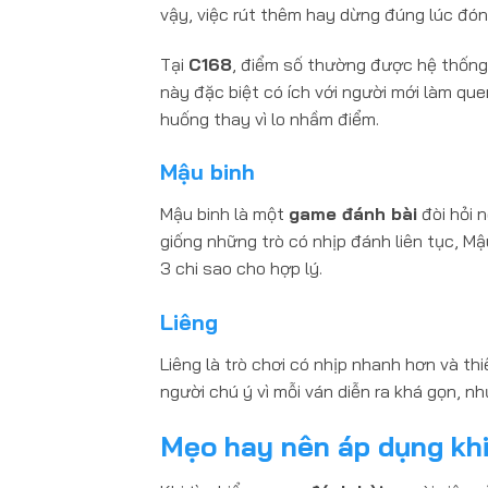
vậy, việc rút thêm hay dừng đúng lúc đóng
Tại
C168
, điểm số thường được hệ thống h
này đặc biệt có ích với người mới làm que
huống thay vì lo nhầm điểm.
Mậu binh
Mậu binh là một
game đánh bài
đòi hỏi 
giống những trò có nhịp đánh liên tục, Mậ
3 chi sao cho hợp lý.
Liêng
Liêng là trò chơi có nhịp nhanh hơn và thi
người chú ý vì mỗi ván diễn ra khá gọn, n
Mẹo hay nên áp dụng khi