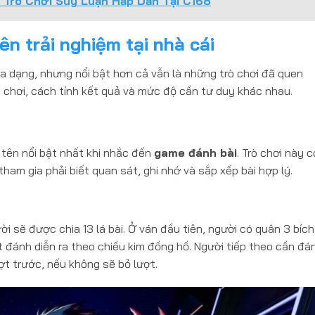
 Trò Chơi Suy Luận Hấp Dẫn Tại C168
n trải nghiệm tại nhà cái
a dạng, nhưng nổi bật hơn cả vẫn là những trò chơi đã quen
ịp chơi, cách tính kết quả và mức độ cần tư duy khác nhau.
 tên nổi bật nhất khi nhắc đến
game đánh bài
. Trò chơi này c
am gia phải biết quan sát, ghi nhớ và sắp xếp bài hợp lý.
i sẽ được chia 13 lá bài. Ở ván đầu tiên, người có quân 3 bích
 đánh diễn ra theo chiều kim đồng hồ. Người tiếp theo cần đá
t trước, nếu không sẽ bỏ lượt.