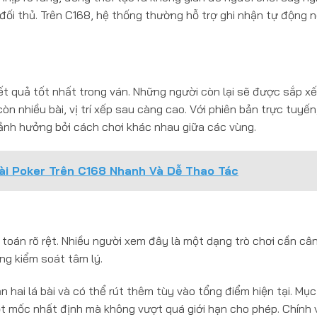
 đối thủ. Trên C168, hệ thống thường hỗ trợ ghi nhận tự động 
kết quả tốt nhất trong ván. Những người còn lại sẽ được sắp x
òn nhiều bài, vị trí xếp sau càng cao. Với phiên bản trực tuyến
ảnh hưởng bởi cách chơi khác nhau giữa các vùng.
i Poker Trên C168 Nhanh Và Dễ Thao Tác
 toán rõ rệt. Nhiều người xem đây là một dạng trò chơi cần câ
ng kiểm soát tâm lý.
n hai lá bài và có thể rút thêm tùy vào tổng điểm hiện tại. Mục
t mốc nhất định mà không vượt quá giới hạn cho phép. Chính v