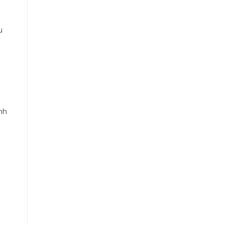
u
g
nh