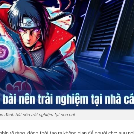
e đánh bài nên trải nghiệm tại nhà cái
hịp rõ ràng, đồng thời tạo ra không gian để người chơi suy ng