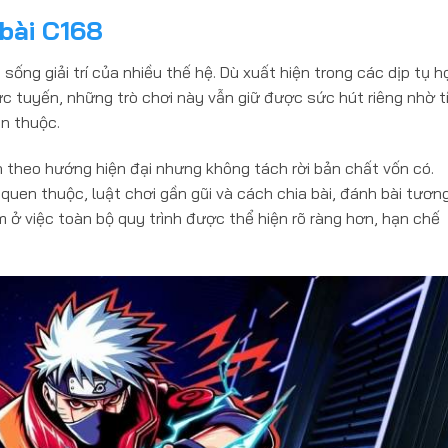
bài C168
i sống giải trí của nhiều thế hệ. Dù xuất hiện trong các dịp tụ h
ực tuyến, những trò chơi này vẫn giữ được sức hút riêng nhờ t
n thuộc.
ển theo hướng hiện đại nhưng không tách rời bản chất vốn có.
quen thuộc, luật chơi gần gũi và cách chia bài, đánh bài tươn
 ở việc toàn bộ quy trình được thể hiện rõ ràng hơn, hạn chế