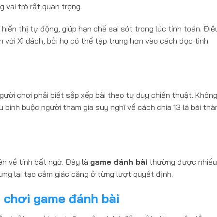
 vai trò rất quan trọng.
iển thị tự động, giúp hạn chế sai sót trong lúc tính toán. Điề
n với Xì dách, bởi họ có thể tập trung hơn vào cách đọc tình
người chơi phải biết sắp xếp bài theo tư duy chiến thuật. Khôn
u binh buộc người tham gia suy nghĩ về cách chia 13 lá bài thà
ên về tính bất ngờ. Đây là
game đánh bài
thường được nhiều
hưng lại tạo cảm giác căng ở từng lượt quyết định.
 chơi game đánh bài