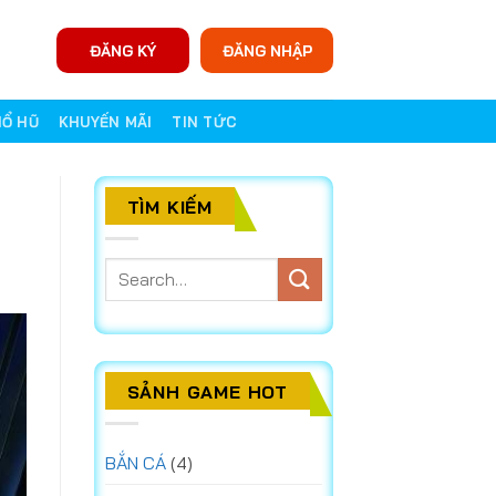
ĐĂNG KÝ
ĐĂNG NHẬP
NỔ HŨ
KHUYẾN MÃI
TIN TỨC
TÌM KIẾM
SẢNH GAME HOT
BẮN CÁ
(4)