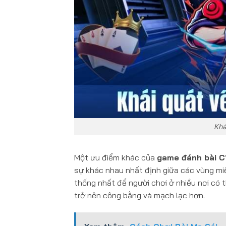
Khá
Một ưu điểm khác của
game đánh bài C
sự khác nhau nhất định giữa các vùng mi
thống nhất để người chơi ở nhiều nơi có t
trở nên công bằng và mạch lạc hơn.