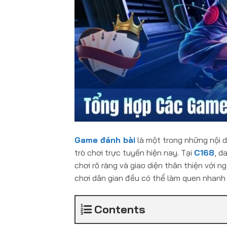
Game đánh bài
là một trong những nội d
trò chơi trực tuyến hiện nay. Tại
C168
, d
chơi rõ ràng và giao diện thân thiện với n
chơi dân gian đều có thể làm quen nhanh
Contents